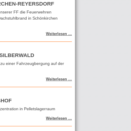
RCHEN-REYERSDORF
nserer FF die Feuerwehren
Dachstuhlbrand in Schönkirchen
Dachstuhlbrand
Weiterlesen …
in
Schönkirchen-
Reyersdorf
SILBERWALD
zu einer Fahrzeugbergung auf der
Fahrzeugbergung
Weiterlesen …
Richtung
Silberwald
SHOF
zentration in Pelletslagerraum
Schadstoffeinsatz
Weiterlesen …
in
Strasshof