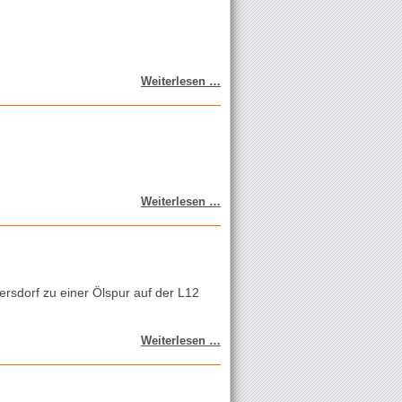
Verschmutzte
Weiterlesen …
Fahrbahn
Verschmutzte
Weiterlesen …
Fahrbahn
sdorf zu einer Ölspur auf der L12
Ölspur
Weiterlesen …
Richtung
Auersthal