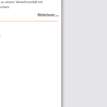
zu einem Verkehrsunfall mit
rmiert.
Verkehrsunfall
Weiterlesen …
in
Prottes
e