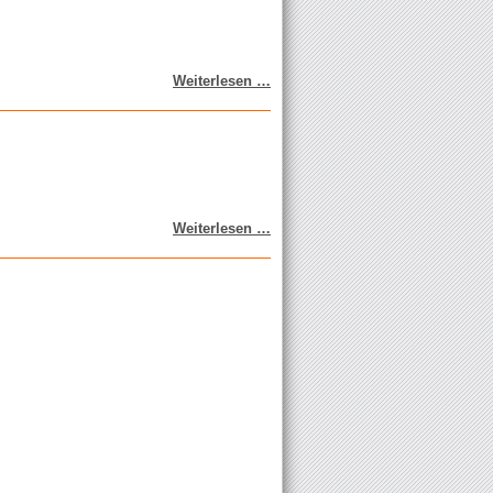
Türöffnung
Weiterlesen …
in
Silberwald
Heckenbrand
Weiterlesen …
in
Auersthal