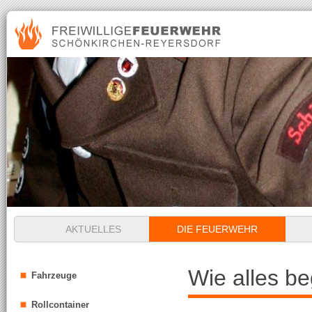
Navigation
AKTUELLES
DIE FEUERWEHR
überspringen
Navigation
Wie alles b
Fahrzeuge
überspringen
Rollcontainer