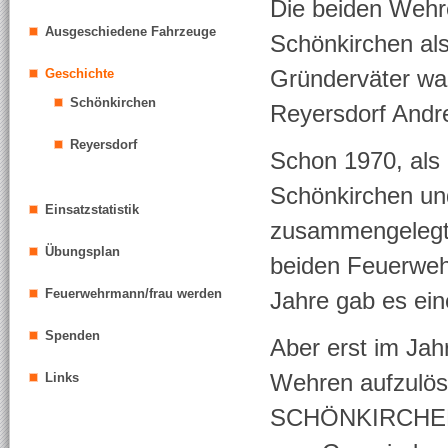
Die beiden Wehr
Ausgeschiedene Fahrzeuge
Schönkirchen als
Geschichte
Gründerväter war
Schönkirchen
Reyersdorf Andr
Reyersdorf
Schon 1970, al
Schönkirchen un
Einsatzstatistik
zusammengelegt 
Übungsplan
beiden Feuerweh
Feuerwehrmann/frau werden
Jahre gab es ein
Spenden
Aber erst im Jah
Links
Wehren aufzulöse
SCHÖNKIRCHEN-