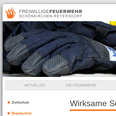
Navigation
AKTUELLES
DIE FEUERWEHR
überspringen
Navigation
Wirksame 
Zivilschutz
überspringen
Brandschutz