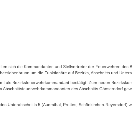
en sich die Kommandanten und Stellvertreter der Feuerwehren des Be
Obersiebenbrunn um die Funktionäre auf Bezirks, Abschnitts und Unter
Amt als Bezirksfeuerwehrkommandant bestätigt. Zum neuen Bezirksko
m Abschnittsfeuerwehrkommandanten des Abschnitts Gänserndorf gewähl
 Unterabschnitts 5 (Auersthal, Prottes, Schönkirchen-Reyersdorf) w