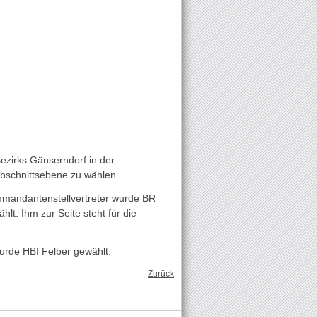
zirks Gänserndorf in der
abschnittsebene zu wählen.
mmandantenstellvertreter wurde BR
t. Ihm zur Seite steht für die
urde HBI Felber gewählt.
Zurück