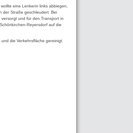
ollte eine Lenkerin links abbiegen,
 der Straße geschleudert. Bei
versorgt und für den Transport in
 Schönkirchen-Reyersdorf auf die
und die Verkehrsfläche gereinigt.