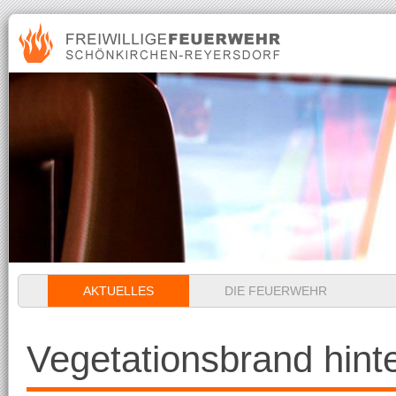
Navigation
AKTUELLES
DIE FEUERWEHR
überspringen
Vegetationsbrand hint