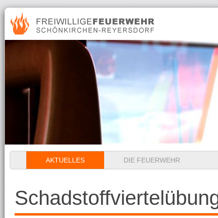
Navigation
AKTUELLES
DIE FEUERWEHR
überspringen
Schadstoffviertelübun