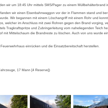
den wir um 18:45 Uhr mittels SMS/Pager zu einem Müllbehälterbrand in
fen, fanden wir einen Eisenbahnwaggon vor der in Flammen stand und be
 wurde. Wir begannen mit einem Löschangriff mit einem Rohr und konnt
s, welcher im Anschluss mit zwei Rohren gegen den Brand vorging, ver
s Tragkraftspritze und Zubringerleitung vom naheliegenden Teich herg
hof mit Mittelschaum die Brandreste zu löschen. Auch von uns wurde e
Feuerwehrhaus einrücken und die Einsatzbereitschaft herstellen.
Fahrzeuge, 17 Mann [4 Reserve])