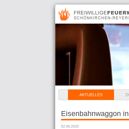
Navigation
AKTUELLES
D
überspringen
Eisenbahnwaggon i
02.06.2020