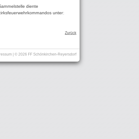
Sammelstelle diente
ezirksfeuerwehrkommandos unter:
Zurück
ressum
| © 2026 FF Schönkirchen-Reyersdorf