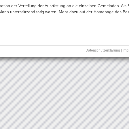
tion der Verteilung der Ausrüstung an die einzelnen Gemeinden. Als 
 Mann unterstützend tätig waren. Mehr dazu auf der Homepage des B
Datenschutzerklärung
|
Imp