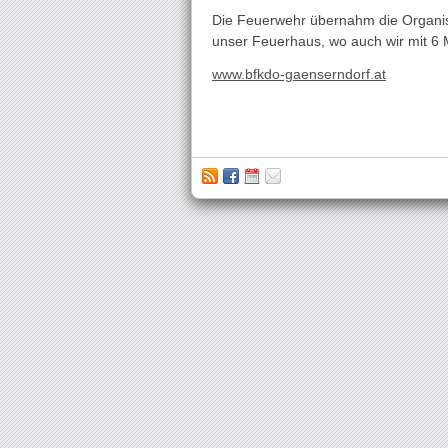
Die Feuerwehr übernahm die Organisa
unser Feuerhaus, wo auch wir mit 6
www.bfkdo-gaenserndorf.at