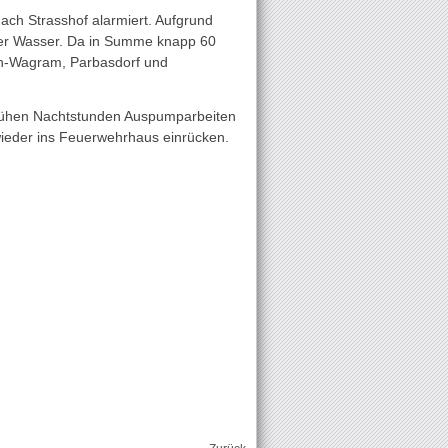
ch Strasshof alarmiert. Aufgrund
ter Wasser. Da in Summe knapp 60
ch-Wagram, Parbasdorf und
 frühen Nachtstunden Auspumparbeiten
wieder ins Feuerwehrhaus einrücken.