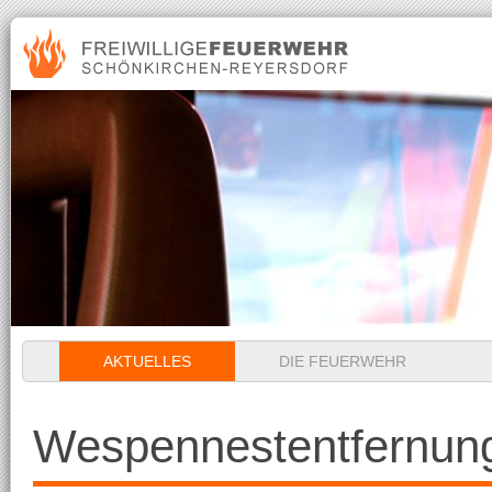
Navigation
AKTUELLES
DIE FEUERWEHR
überspringen
Wespennestentfernun