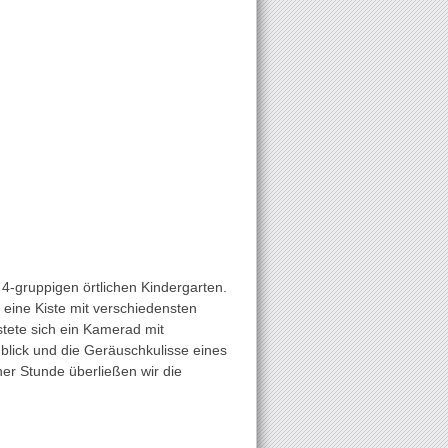
 4-gruppigen örtlichen Kindergarten.
 eine Kiste mit verschiedensten
ete sich ein Kamerad mit
ick und die Geräuschkulisse eines
er Stunde überließen wir die